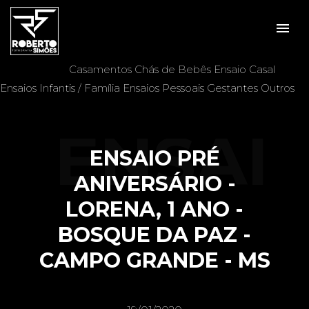
menu
Veja mais:
Aniversários
Batizados
Casais
Casamentos
Chás de Bebês
Ensaio Casal
Ensaios Infantis / Família
Ensaios Pessoais
Gestantes
Outros
ENSAI
ENSAIO PRÉ
ANIVERSÁRIO -
LORENA, 1 ANO -
O PRÉ
BOSQUE DA PAZ -
CAMPO GRANDE - MS