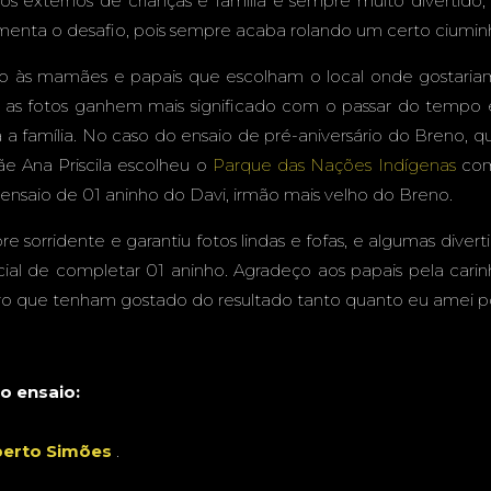
ios externos de crianças e família é sempre muito divertid
PARQUE
menta o desafio, pois sempre acaba rolando um certo ciumin
o às mamães e papais que escolham o local onde gostariam
e as fotos ganhem mais significado com o passar do tempo
a a família. No caso do ensaio de pré-aniversário do Breno, 
NAÇÕ
e Ana Priscila escolheu o
Parque das Nações Indígenas
como
ensaio de 01 aninho do Davi, irmão mais velho do Breno.
 sorridente e garantiu fotos lindas e fofas, e algumas diverti
INDÍGE
al de completar 01 aninho. Agradeço aos papais pela cari
ro que tenham gostado do resultado tanto quanto eu amei pod
do ensaio:
AMPO GR
erto Simões
.