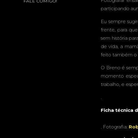
Fotografar ensa
FALE COMIGO!
participando au
Eu sempre sugir
frente, para qu
sem história par
de vida, a mamã
feito também o 
O Breno é sempre
momento especi
trabalho, e espe
.
Ficha técnica 
C
. Fotografia:
Rob