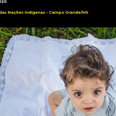
020
.
MS
das Nações Indígenas
-
Campo Grande/MS
.