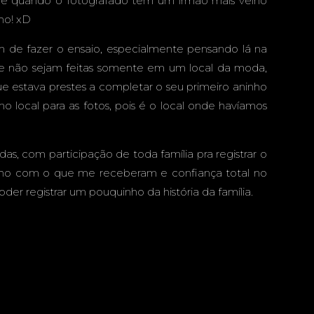
o, e quando o fotografado tem um irmão mais velho
 DAS
ho! xD
 de fazer o ensaio, especialmente pensando lá na
 e não sejam feitas somente em um local da moda,
que estava prestes a completar o seu primeiro aninho
ES
 local para as fotos, pois é o local onde havíamos
das, com participação de toda família pra registrar o
NAS -
nho com o que me receberam e confiança total no
er registrar um pouquinho da história da família.
ANDE -