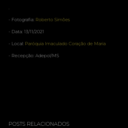
ÇÃO
.
- Fotografia:
Roberto Simões
- Data: 13/11/2021
DE
- Local:
Paróquia Imaculado Coração de Maria
- Recepção: Adepol/MS
MARI
A -
POSTS RELACIONADOS