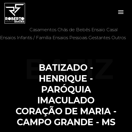
menu
Veja mais:
Aniversários
Batizados
Casais
Casamentos
Chás de Bebês
Ensaio Casal
Ensaios Infantis / Família
Ensaios Pessoais
Gestantes
Outros
BATIZ
BATIZADO -
HENRIQUE -
PARÓQUIA
ADO -
IMACULADO
CORAÇÃO DE MARIA -
CAMPO GRANDE - MS