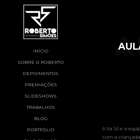
A
AUL
INÍCIO
SOBRE O ROBERTO
DEPOIMENTOS
PREMIAÇÕES
SLIDESHOWS
C
TRABALHOS
BLOG
A tia Sil e a eq
PORTFÓLIO
com a criançada,