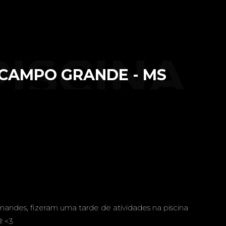
PISCINA
- CAMPO GRANDE - MS
 GYM -
ANDE -
nandes, fizeram uma tarde de atividades na piscina
l! <3