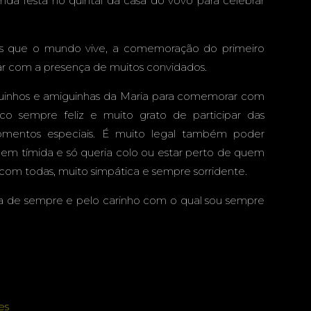
a festa no quintal da casa do vovô para celebrar
ESTA EM
eis que o mundo vive, a comemoração do primeiro
ar com a presença de muitos convidados.
CAMPO
guinhos e amiguinhas da Maria para comemorar com
o sempre feliz e muito grato de participar das
omentos especiais. É muito legal também poder
em tímida e só queria colo ou estar perto de quem
- MS -
 com todas, muito simpática e sempre sorridente.
a de sempre e pelo carinho com o qual sou sempre
FANTIL
es