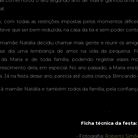
a comemorou o seu segundo ano de vida e ganhou uma lind
NOS - F
al.
, com todas as restrições impostas pelos momentos difíc
 teve que ser bem reduzida, na casa da tia e sem poder cont
CASA - 
 mamãe Natália decidiu chamar mais gente e reunir os ami
sse dia uma lembrança de amor na vida da pequena. Fic
a Maria e de toda família, podendo registrar esses m
escimento dela, em especial. No ano passado, a Maria era b
GRANDE 
 Já na festa desse ano, parecia até outra criança. Brincando
à mamãe Natália e também todos da família, pela confianç
.
FESTA IN
Ficha técnica da festa:
- Fotografia:
Roberto Simõ