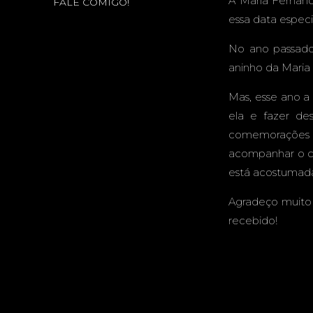
A Maria Fernand
FALE COMIGO!
A
essa data especi
No ano passado
aninho da Maria
Mas, esse ano a
ela e fazer de
comemorações d
acompanhar o cr
está acostumada.
Agradeço muito 
recebido!