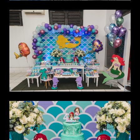
JOÃO
E
MARI
A -