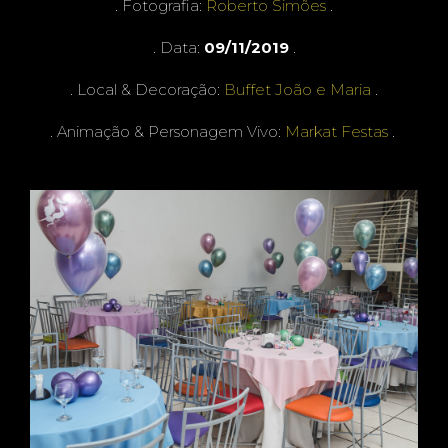
ANOS
. Fotografia:
Roberto Simões
.
. Data:
09/11/2019
.
. Local & Decoração:
Buffet João e Maria
.
-
. Animação & Personagem Vivo:
Markat Festas
.
BUFF
ET