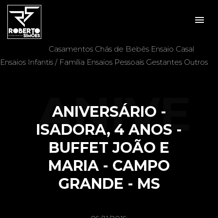
menu
Veja mais:
Aniversários
Batizados
Casais
Casamentos
Chás de Bebês
Ensaio Casal
Ensaios Infantis / Família
Ensaios Pessoais
Gestantes
Outros
ANIVE
ANIVERSÁRIO -
ISADORA, 4 ANOS -
BUFFET JOÃO E
RSÁRI
MARIA - CAMPO
GRANDE - MS