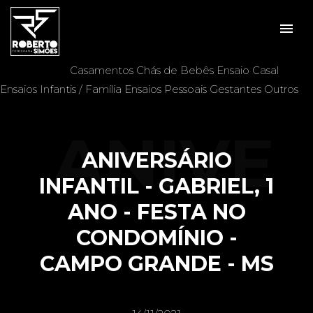
menu
Veja mais:
Aniversários
Batizados
Casais
Casamentos
Chás de Bebês
Ensaio Casal
Ensaios Infantis / Família
Ensaios Pessoais
Gestantes
Outros
ANIVE
ANIVERSÁRIO
INFANTIL - GABRIEL, 1
ANO - FESTA NO
RSÁRI
CONDOMÍNIO -
CAMPO GRANDE - MS