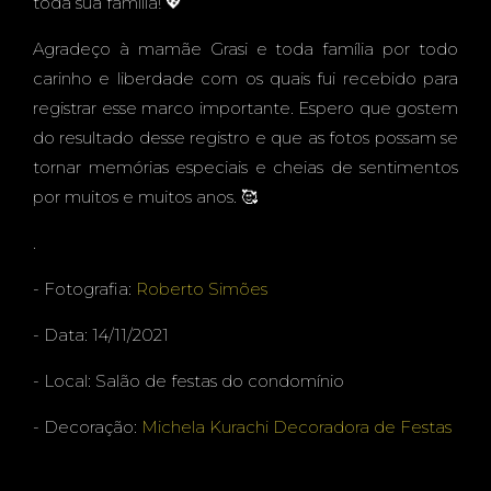
EL, 1
toda sua família! 💖
Agradeço à mamãe Grasi e toda família por todo
carinho e liberdade com os quais fui recebido para
registrar esse marco importante. Espero que gostem
ANO -
do resultado desse registro e que as fotos possam se
tornar memórias especiais e cheias de sentimentos
por muitos e muitos anos. 🥰
.
FESTA
- Fotografia:
Roberto Simões
- Data: 14/11/2021
- Local: Salão de festas do condomínio
NO
- Decoração:
Michela Kurachi Decoradora de Festas