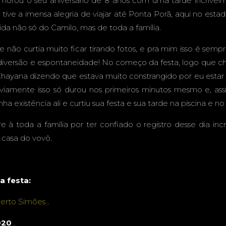
rou o seu aniversário de 8 anos com uma tarde incrivelme
ONTA PO
 tive a imensa alegria de viajar até Ponta Porã, aqui no esta
vida não só do Camilo, mas de toda a família.
te não curtia muito ficar tirando fotos, e pra mim isso é s
diversão e espontaneidade! No começo da festa, logo que ch
ayana dizendo que estava muito constrangido por eu estar o
bviamente isso só durou nos primeiros minutos mesmo e, a
a existência ali e curtiu sua festa e sua tarde na piscina e n
 à toda a família por ter confiado o registro desse dia in
 casa do vovô.
a festa:
erto Simões
.
020
.