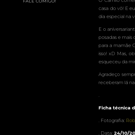
O Camilo comemo
FALE COMIGO!
P
casa do vô! E eu
dia especial na 
E o aniversarian
posadas e mais 
para a mamãe Ch
isso! xD Mas, o
esqueceu da minh
Agradeço sempre
receberam lá na
.
Ficha técnica d
. Fotografia:
Rob
. Data:
24/10/2