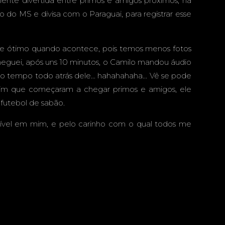
nte divertida entre primos e amigos próximos, na
RÃ - MS
do do MS e divisa com o Paraguai, para registrar esse
empre ótimo quando acontece, pois temos menos fotos
eguei, após uns 10 minutos, o Camilo mandou áudio
 tempo todo atrás dele... hahahahaha... Vê se pode
ssim que começaram a chegar primos e amigos, ele
o futebol de sabão.
crível em mim, e pelo carinho com o qual todos me