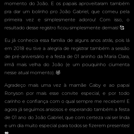
momento do João. E os papais aproveitaram também
GABRIE
pra dar um bolinho pro João Gabriel, que comeu pela
primeira vez e simplesmente adorou! Com isso, o
resultado desse registro ficou simplesmente demais! 🥰
Eu já conhecia essa família de alguns anos atrás, pois lá
L, 1
em 2018 eu tive a alegria de registrar também a sessão
de pré-aniversário e a festa de 01 aninho da Maria Clara,
irmã mais velha do João (e um pouquinho ciumenta
nesse atual momento). 🤣
ANO -
Agradeço mais uma vez à mamãe Gaby e ao papai
Ronyson por mais esse convite especial, e por todo
carinho e confiança com o qual sempre me recebem! E
agora já seguimos ansiosos e esperando também a festa
SMASH
de 01 ano do João Gabriel, que com certeza vai ser linda
e um dia muito especial para todos se fizerem presentes!
💖