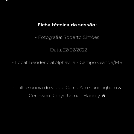
.
THE
Ficha técnica da sessão:
- Fotografia:
Roberto Simões
- Data: 22/02/2022
CAKE -
- Local: Residencial Alphaville - Campo Grande/MS
.
- Trilha sonora do vídeo: Carrie Ann Cunningham &
CAMPO
Ceridwen Robyn Usmar: Happily 🎶