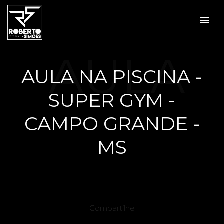
menu
AULA
AULA NA PISCINA -
SUPER GYM -
NA
CAMPO GRANDE -
MS
PISCIN
Compartilhe