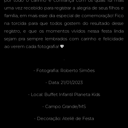
E - MS -
por todo o carinho e confiança com os quais fui mais
uma vez recebido para registrar a alegria de seus filhos e
família, em mais esse dia especial de comemoração! Fico
FESTA
na torcida para que todos gostem do resultado desse
registro, e que os momentos vividos nessa festa linda
sejam pra sempre lembrados com carinho e felicidade
ao verem cada fotografia! 💖
INFANT
.
- Fotografia:
Roberto Simões
- Data: 21/01/2023
IL
- Local:
Buffet Infantil Planeta Kids
- Campo Grande/MS
- Decoração:
Ateliê de Festa