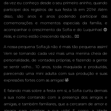
da vez eu conheço desde o seu primeiro aninho, quando
INFANT
participei dos registros de sua festa lá em 2014! Além
disso, são anos e anos podendo participar das
comemorações e momentos especiais da família, e
acompanhar o crescimento da Sofia e do Luquinhas! 😍
Aliás, e como estão crescendo rápido... 😮‍💨
IL
A nossa pequena Sofia já não é mais tão pequena assim!
Vem se tornando cada vez mais uma menina cheia de
personalidade, de vontades próprias, e fazendo a gente
PLANE
se sentir velho... 10 anos, toda maquiada e produzida,
parecendo uma mini adulta com sua produção e suas
expressões fortes com as amigas! 🤣
E falando mais sobre a festa em si, a Sofia curtiu demais
TA KIDS
a sua noite contando com a presença dos amigos e
amigas, e também familiares, que a cercaram de amor e
alegria para celebrar a sua vida! E como a idade