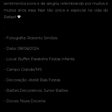
sentimentos bons e de alegria, relembrando por muitos e
muitos anos essa fase tão única e especial na vida do
IS -
Rafael! 💖
.
- Fotografia:
Roberto Simões
CAMPO
- Data: 08/06/2024
- Local:
Buffet Parabéns Festas Infantis
- Campo Grande/MS
GRAND
- Decoração:
Ateliê Baís Festas
- Balões Decorativos:
Junior Balões
- Doces:
Niura Doceria
.