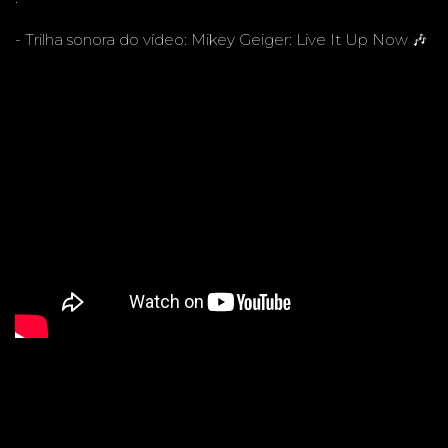
E - MS -
- Trilha sonora do vídeo: Mikey Geiger: Live It Up Now 🎶
FESTA
INFANT
IL