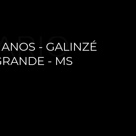
ÁRIO -
 ANOS - GALINZÉ
GRANDE - MS
 ANOS -
VENTURA