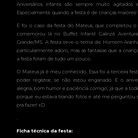
 CAMPO G
Aniversários infantis são sempre muito agitados 
Especialmente quando a festa é de crianças maiores!
E foi o caso da festa do Mateus, que completou o 
comemorou lá no Buffet Infantil Galinzé Avent
MS
Grande/MS. A festa teve o tema de Homem-Aranha
particularmente adoro, mas as fantasias que a crianç
a festa foram de tudo um pouco.
O Mateus já é meu conhecido. Essa foi a terceira fes
poder registrar, se não estou enganado. E o ani
alegria, bom humor e paciência comigo, já que a t
porque eu estava tirando fotos e até me perguntou s
pra fazer! xD
.
Ficha técnica da festa: