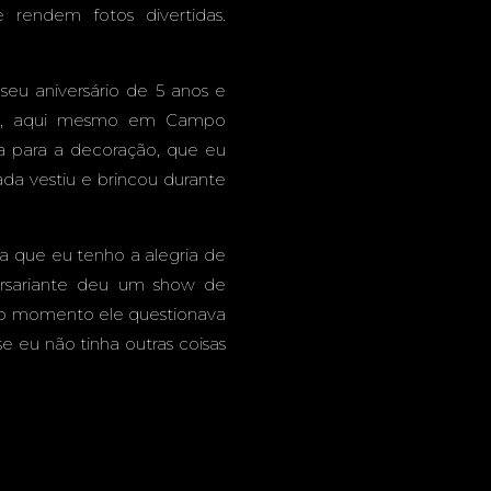
RANDE -
e rendem fotos divertidas.
seu aniversário de 5 anos e
ura, aqui mesmo em Campo
 para a decoração, que eu
ada vestiu e brincou durante
ta que eu tenho a alegria de
versariante deu um show de
odo momento ele questionava
e eu não tinha outras coisas