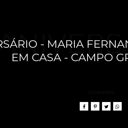
ANIVERS
SÁRIO - MARIA FERNAN
EM CASA - CAMPO G
ARIA FE
Compartilhe
 ANOS - F