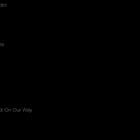
do!
es
nd: On Our Way