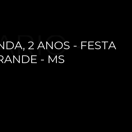
ÁRIO -
DA, 2 ANOS - FESTA
RANDE - MS
RNANDA,
ESTA EM