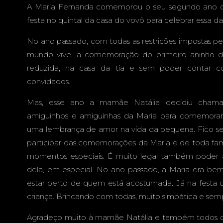
CASA - 
A Maria Fernanda comemorou o seu segundo ano d
festa no quintal da casa do vovô para celebrar essa da
No ano passado, com todas as restrições impostas pe
mundo vive, a comemoração do primeiro aninho 
GRANDE
reduzida, na casa da tia e sem poder contar 
convidados.
Mas, esse ano a mamãe Natália decidiu chama
amiguinhos e amiguinhas da Maria para comemorar
uma lembrança de amor na vida da pequena. Fico se
participar das comemorações da Maria e de toda famí
momentos especiais. É muito legal também poder
dela, em especial. No ano passado, a Maria era bem
estar perto de quem está acostumada. Já na festa d
criança. Brincando com todas, muito simpática e semp
Agradeço muito à mamãe Natália e também todos da 