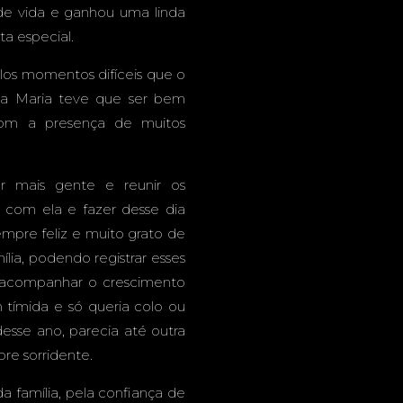
CAMPO
e vida e ganhou uma linda
ta especial.
los momentos difíceis que o
da Maria teve que ser bem
 - MS
com a presença de muitos
r mais gente e reunir os
 com ela e fazer desse dia
mpre feliz e muito grato de
lia, podendo registrar esses
 acompanhar o crescimento
 tímida e só queria colo ou
esse ano, parecia até outra
re sorridente.
família, pela confiança de