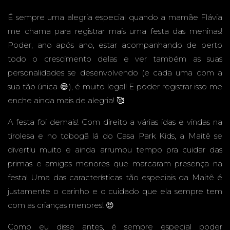
CAMPO
É sempre uma alegria especial quando a mamãe Flávia
me chama para registrar mais uma festa das meninas!
Poder, ano após ano, estar acompanhando de perto
todo o crescimento delas e ver também as suas
personalidades se desenvolvendo (e cada uma com a
GRAND
sua tão única 😅), é muito legal! E poder registrar isso me
enche ainda mais de alegria! 🥰
A festa foi demais! Com direito a várias idas e vindas na
tirolesa e no tobogã lá do Casa Park Kids, a Maitê se
E - MS -
divertiu muito e ainda arrumou tempo pra cuidar das
primas e amigas menores que marcaram presença na
festa! Uma das características tão especiais da Maitê é
justamente o carinho e o cuidado que ela sempre tem
FESTA
com as crianças menores! 😍
Como eu disse antes, é sempre especial poder