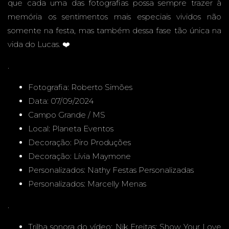
que cada uma das fotografias possa sempre trazer à
memória os sentimentos mais especiais vividos não
E - MS -
somente na festa, mas também dessa fase tão única na
vida do Lucas. ❤️
.
Fotografia:
Roberto Simões
FESTA
Data: 07/09/2024
Campo Grande / MS
Local:
Planeta Eventos
Decoração:
Piro Produções
INFANT
Decoração:
Lívia Maymone
Personalizados:
Nathy Festas Personalizadas
Personalizados:
Marcelly Menas
.
Trilha sonora do vídeo: Nik Freitas: Show Your Love