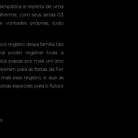
 simpática e repleta de uma
uilherme, com seus ainda 03
e vontades próprias, todo
o registro dessa família tão
al poder registrar toda a
 aos papais por mais um ano
beram para as festas da Fer
ais esse registro, e que as
órias especiais para o futuro
s