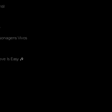
til
e
onagens Vivos
ove Is Easy 🎶