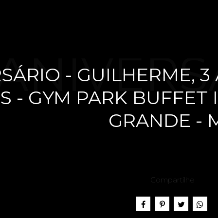
ANIVERS
SÁRIO - GUILHERME, 3
S - GYM PARK BUFFET 
GUILHER
GRANDE - 
OS - FE
Compartilhe