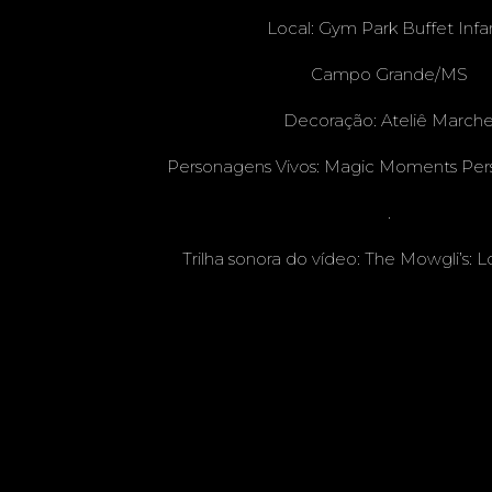
Local:
Gym Park Buffet Infan
Campo Grande/MS
Decoração:
Ateliê March
Personagens Vivos:
Magic Moments Pers
.
Trilha sonora do vídeo: The Mowgli’s: L