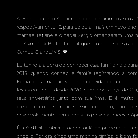
ANOS - 
A Fernanda e o Guilherme completaram os seus 0
respectivamente! E, para celebrar mais um novo ano 
mamãe Tatiane e o papai Sergio organizaram uma fe
UFFET INF
no Gym Park Buffet Infantil, que é uma das casas de 
Campo Grande/MS. 💖
Eu tenho a alegria de conhecer essa família há alguns
2018, quando conheci a família registrando a c
AMPO GR
Fernanda, a mamãe vem me convidando a cada ano 
festas da Fer. E, desde 2020, com a presença do 
seus aniversários junto com sua irmã! E é muito
crescimento das crianças assim de perto, ano ap
MS
desenvolvimento formando suas personalidades próprias
É até difícil lembrar e acreditar lá da primeira festa
onde a Fer era ainda uma menina tímida e bem fe