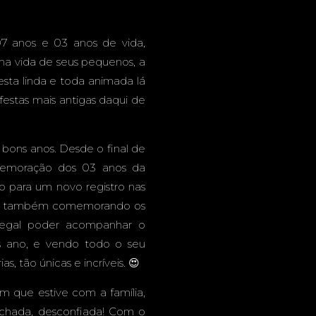
GYM PARK
7 anos e 03 anos de vida,
na vida de seus pequenos, a
sta linda e toda animada lá
ANTIL -
festas mais antigas daqui de
 bons anos. Desde o final de
omemoração dos 03 anos da
ANDE -
para um novo registro nas
Gui, também comemorando os
 legal poder acompanhar o
ós ano, e vendo todo o seu
, tão únicas e incríveis. 😍
 em que estive com a família,
chada, desconfiada! Com o