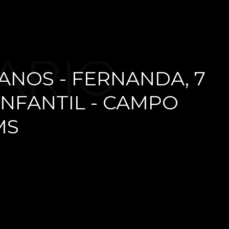
ÁRIO -
 ANOS - FERNANDA, 7
INFANTIL - CAMPO
ME, 3
MS
RNANDA,