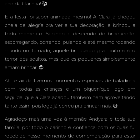
ano da Clarinha! 🥰
PARK
E a festa foi super animada mesmo! A Clara já chegou
cheia de alegria pra ver a sua decoração, e brincou a
todo momento. Subindo e descendo do brinquedão,
escorregando, correndo, pulando e até mesmo rodando
BUFFE
mundo no Tornado, aquele brinquedo gira muito e é o
terror dos adultos, mas que os pequenos simplesmente
amam brincar! 😍
Ah, e ainda tivemos momentos especiais de baladinha
T -
com todas as crianças e um piquenique logo em
seguida, que a Clara acabou também nem aproveitando
tanto assim pois logo já correu pra brincar mais! 😅
Agradeço mais uma vez à mamãe Andyara e toda sua
CAMPO
família, por todo o carinho e confiança com os quais fui
recebido nesse momento de comemoração para estar