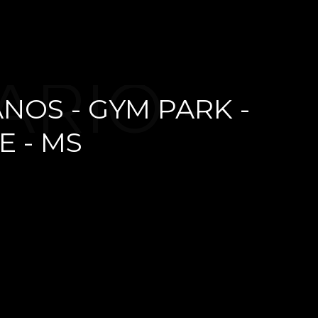
ÁRIO -
ANOS - GYM PARK -
 - MS
 ANOS -
- CAMPO