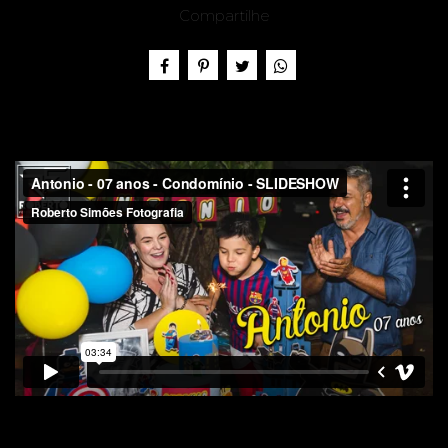
IO, 7
Compartilhe
ANOS -
FESTA
EM