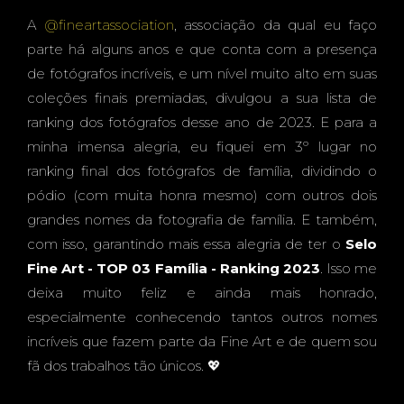
A
@fineartassociation
, associação da qual eu faço
FINE
parte há alguns anos e que conta com a presença
de fotógrafos incríveis, e um nível muito alto em suas
coleções finais premiadas, divulgou a sua lista de
ranking dos fotógrafos desse ano de 2023. E para a
ART
minha imensa alegria, eu fiquei em 3º lugar no
ranking final dos fotógrafos de família, dividindo o
pódio (com muita honra mesmo) com outros dois
grandes nomes da fotografia de família. E também,
com isso, garantindo mais essa alegria de ter o
Selo
ASSO
Fine Art - TOP 03 Família - Ranking 2023
. Isso me
deixa muito feliz e ainda mais honrado,
especialmente conhecendo tantos outros nomes
incríveis que fazem parte da Fine Art e de quem sou
CIATI
fã dos trabalhos tão únicos. 💖