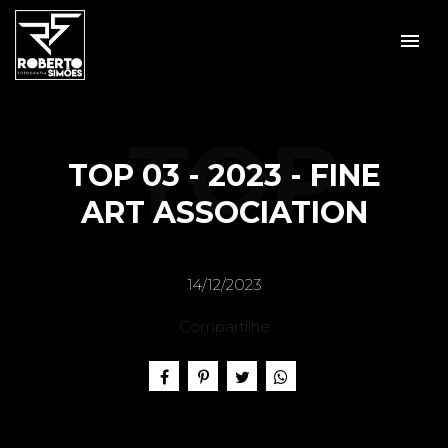
menu
Veja mais:
Prêmios
TOP
TOP 03 - 2023 - FINE
ART ASSOCIATION
03 -
14/12/2023
Compartilhe
2023 -